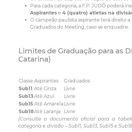
Para cada categoria, a F.P. JUDÔ poderá in
Aspirantes
e
4 (quatro) atletas na divi
O campeão paulista aspirante terá direito 
Graduados do Meeting, caso se enquadre.
Limites de Graduação para as D
Catarina)
Classe
Aspirantes
Graduados
Sub11
Até Cinza
Livre
Sub13
Até Azul
Livre
Sub15
Até Amarela
Livre
Sub18
Até Laranja
Livre
(Consulte o documento oficial para a tab
categoria e divisão – Sub11, Sub13, Sub15 e Sub18