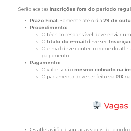
Serão aceitas
inscrições fora do período regul
Prazo Final:
Somente até o dia
29 de outu
Procedimento:
O técnico responsável deve enviar um
O
título do e-mail
deve ser:
Inscriçã
O e-mail deve conter: o nome do atleta
pagamento.
Pagamento:
O valor será o
mesmo cobrado na ins
O pagamento deve ser feito via
PIX
na
Vagas 
Os atletas irão disputar as vagas de acord