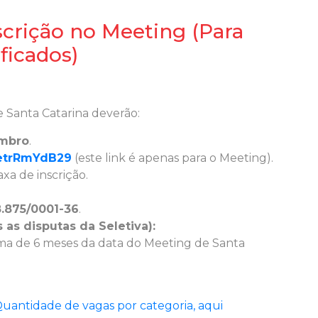
crição no Meeting (Para
ificados)
e Santa Catarina deverão:
mbro
.
9etrRmYdB29
(este link é apenas para o Meeting).
a de inscrição.
.875/0001-36
.
as disputas da Seletiva):
a de 6 meses da data do Meeting de Santa
e Quantidade de vagas por categoria, aqui