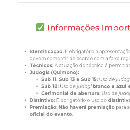
Informações Import
Identificação:
É obrigatória a apresentaçã
devem competir de acordo com a faixa regis
Técnicos:
A atuação do técnico é permiti
Judogis (Quimono):
Sub 11, Sub 13 e Sub 15:
Uso de
judog
Sub 18:
Uso de
judogi
branco e azul 
Cerimonial de abertura:
Uso de
judo
Distintivo:
É obrigatório o uso do
distinti
Premiação:
Não haverá premiação
para a
oficial do evento
.