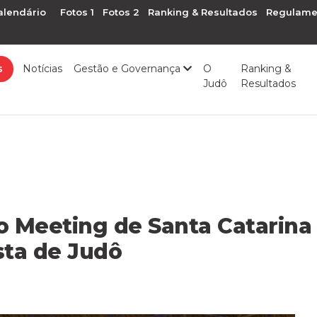
alendário
Fotos 1
Fotos 2
Ranking & Resultados
Regulame
s
Notícias
Gestão e Governança
O
Ranking &
Judô
Resultados
o Meeting de Santa Catarina
sta de Judô