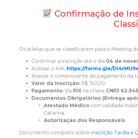
Confirmação de Ins
Class
Os atletas que se classificarem para o Meeting d
Confirmar a inscrição até o dia
04 de nove
Acessar o link:
https://forms.gle/Di4rMU
Anexar o comprovante de pagamento da tax
Valor da Inscrição:
R$ 150,00.
Pagamento:
Via
PIX
na chave
CNPJ 62.348
Documentos Obrigatórios (Entrega após 
Atestado Médico
com validade máxim
Catarina.
Autorização dos Responsáveis
.
Documento completo sobre
Inscrição Tardia 