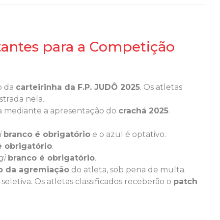
antes para a Competição
o da
carteirinha da F.P. JUDÔ 2025
. Os atletas
trada nela.
da mediante a apresentação do
crachá 2025
.
i
branco é obrigatório
e o azul é optativo.
é obrigatório
.
gi
branco é obrigatório
.
vo da agremiação
do atleta, sob pena de multa.
 seletiva. Os atletas classificados receberão o
patch