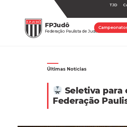
TJD
C
FPJudô
Campeonato
Federação Paulista de Judô
Últimas Notícias
Seletiva para 
Federação Pauli