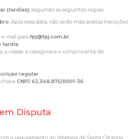
ar (tardias)
, seguindo as seguintes regras:
bro
. Após essa data, não serão mais aceitas inscrições.
 e-mail para
fpj@fpj.com.br
.
o tardia
.
, a classe, a categoria e o comprovante de
crição regular
.
 chave
CNPJ 62.348.875/0001-36
.
em Disputa
o com o regulamento do Meeting de Santa Catarina.