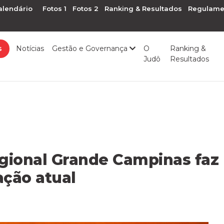
alendário
Fotos 1
Fotos 2
Ranking & Resultados
Regulame
s
Notícias
Gestão e Governança
O
Ranking &
Judô
Resultados
gional Grande Campinas faz 
ação atual