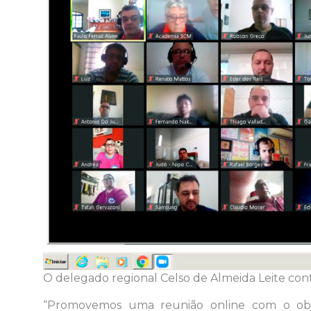
O delegado regional Celso de Almeida Leite con
“Promovemos uma reunião online com o obje