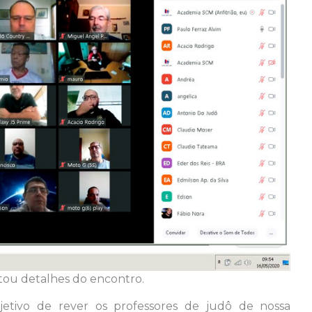
tou detalhes do encontro.
tivo de rever os professores de judô de nossa