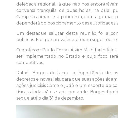
delegacia regional, já que não nos encontrávam
conversa tranquila de duas horas, na qual 
Campinas perante a pandemia, com algumas pr
dependerá do posicionamento das autoridades san
Um destaque salutar desta reunião foi a co
políticos. E o que prevaleceu foram sugestões e
O professor Paulo Ferraz Alvim Muhlfarth falo
ser implementado no Estado e cujo foco será
competitivas.
Rafael Borges destacou a importância de o
decretos e novas leis, para que suas ações siga
ações judiciais.Como o judô é um esporte de cont
físicas ainda não se aplicam a ele. Borges t
segue até o dia 31 de dezembro.