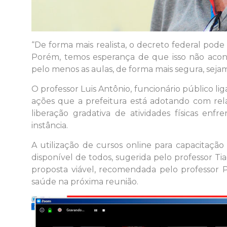
“De forma mais realista, o decreto federal pode
Porém, temos esperança de que isso não acont
pelo menos as aulas, de forma mais segura, sej
O professor Luis Antônio, funcionário público li
ações que a prefeitura está adotando com rel
liberação gradativa de atividades físicas enf
instância.
A utilização de cursos online para capacitaç
disponível de todos, sugerida pelo professor Tia
proposta viável, recomendada pelo professor P
saúde na próxima reunião.