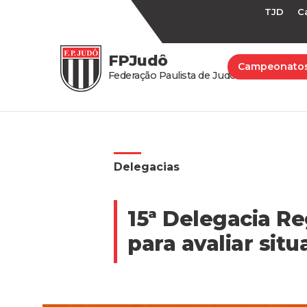
TJD
C
FPJudô
Campeonato
Federação Paulista de Judô
Delegacias
15ª Delegacia Re
para avaliar situ