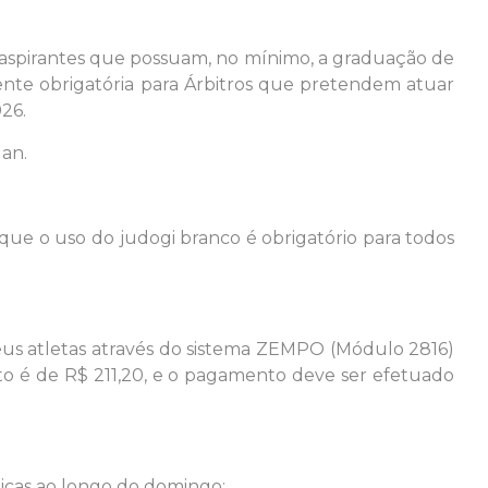
s aspirantes que possuam, no mínimo, a graduação de
mente obrigatória para Árbitros que pretendem atuar
26.
an.
 que o uso do judogi branco é obrigatório para todos
seus atletas através do sistema ZEMPO (Módulo 2816)
nto é de R$ 211,20, e o pagamento deve ser efetuado
ticas ao longo do domingo: