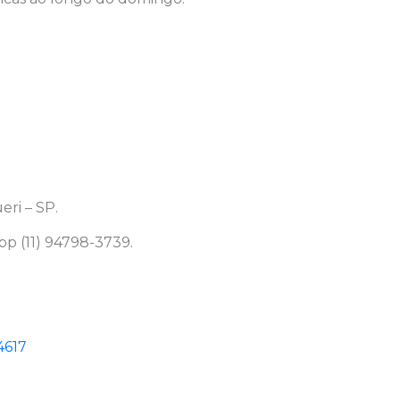
eri – SP.
p (11) 94798-3739.
4617