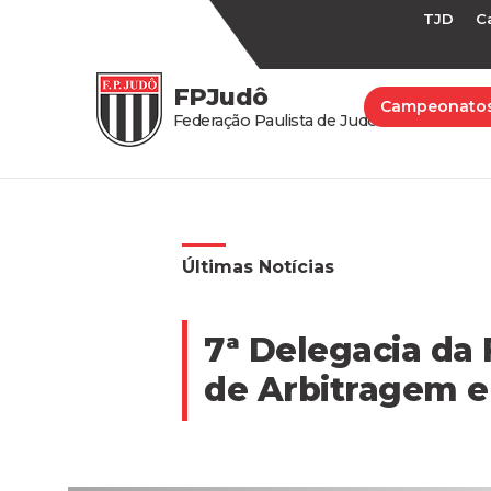
TJD
C
FPJudô
Campeonato
Federação Paulista de Judô
Últimas Notícias
7ª Delegacia da
de Arbitragem e