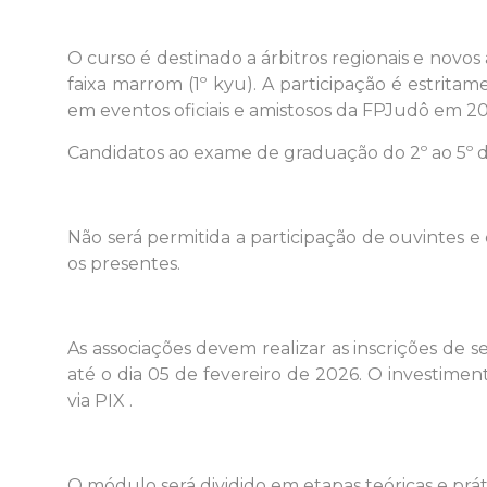
O curso é destinado a árbitros regionais e novo
faixa marrom (1º kyu). A participação é estrita
em eventos oficiais e amistosos da FPJudô em 20
Candidatos ao exame de graduação do 2º ao 5º d
Não será permitida a participação de ouvintes e
os presentes.
As associações devem realizar as inscrições de 
até o dia 05 de fevereiro de 2026. O investime
via PIX .
O módulo será dividido em etapas teóricas e prá