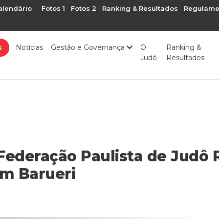
alendário
Fotos 1
Fotos 2
Ranking & Resultados
Regulame
s
Notícias
Gestão e Governança
O
Ranking &
Judô
Resultados
 Federação Paulista de Judô 
m Barueri