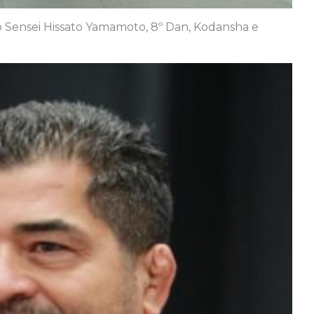
 Sensei Hissato Yamamoto, 8º Dan, Kodansha e