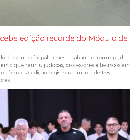
ecebe edição recorde do Módulo de
 Ibirapuera foi palco, neste sábado e domingo, do
ento que reuniu judocas, professores e técnicos em
técnico. A edição registrou a marca de 198
ores.