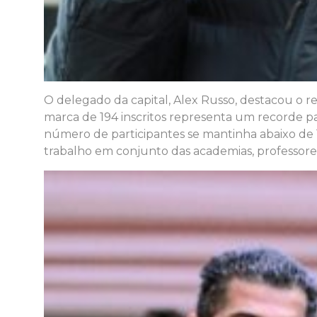
O delegado da capital, Alex Russo, destacou o r
marca de 194 inscritos representa um recorde p
número de participantes se mantinha abaixo de 
trabalho em conjunto das academias, professores