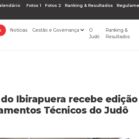
alendário
Fotos 1
Fotos 2
Ranking & Resultados
Regulame
s
Notícias
Gestão e Governança
O
Ranking &
Judô
Resultados
 do Ibirapuera recebe edição
amentos Técnicos do Judô