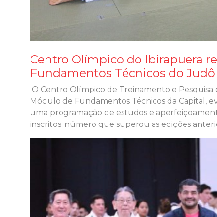
Centro Olímpico do Ibirapuera r
Fundamentos Técnicos do Judô
O Centro Olímpico de Treinamento e Pesquisa do
Módulo de Fundamentos Técnicos da Capital, ev
uma programação de estudos e aperfeiçoamento 
inscritos, número que superou as edições anteri