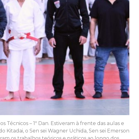
écnicos – 1º Dan. Estiveram à frente das aulas e
uardo Kitadai, o Sen sei Wagner Uchida, Sen sei Emerson
ram os trabalhos teóricos e práticos ao longo dos