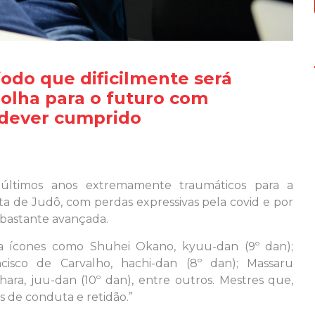
odo que dificilmente será
 olha para o futuro com
 dever cumprido
s últimos anos extremamente traumáticos para a
a de Judô, com perdas expressivas pela covid e por
bastante avançada.
a ícones como Shuhei Okano, kyuu-dan (9º dan);
isco de Carvalho, hachi-dan (8º dan); Massaru
ara, juu-dan (10º dan), entre outros. Mestres que,
 de conduta e retidão.”