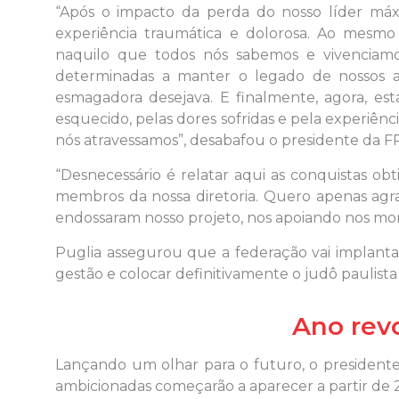
“Após o impacto da perda do nosso líder máx
experiência traumática e dolorosa. Ao mesmo 
naquilo que todos nós sabemos e vivenciam
determinadas a manter o legado de nossos an
esmagadora desejava. E finalmente, agora, es
esquecido, pelas dores sofridas e pela experiên
nós atravessamos”, desabafou o presidente da F
“Desnecessário é relatar aqui as conquistas ob
membros da nossa diretoria. Quero apenas agrad
endossaram nosso projeto, nos apoiando nos mome
Puglia assegurou que a federação vai implanta
gestão e colocar definitivamente o judô paulist
Ano rev
Lançando um olhar para o futuro, o president
ambicionadas começarão a aparecer a partir de 