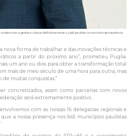
 modernizar a gestão e colocar definitivamente o judô paulista no caminho da excelência
 nova forma de trabalhar e das inovações técnicas e
práticos a partir do próximo ano”, prometeu Puglia.
ais um ano ou dois para obter a transformação total
om mais de meio século de uma hora para outra, mas
 de muitas conquistas.”
ser concretizados, assim como parcerias com novos
federação será extremamente positivo.
envolvemos com as nossas 16 delegacias regionais e
 que a nossa presença nos 645 municípios paulistas
”
alendário de eventos da FPJudô e o crescimento