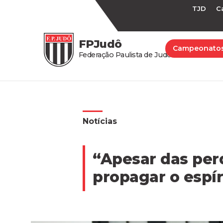
TJD
C
FPJudô
Campeonato
Federação Paulista de Judô
Notícias
“Apesar das per
propagar o espír