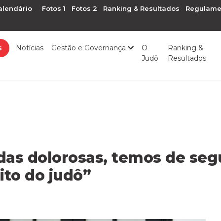
alendário
Fotos 1
Fotos 2
Ranking & Resultados
Regulame
s
Notícias
Gestão e Governança
O
Ranking &
Judô
Resultados
das dolorosas, temos de segu
ito do judô”