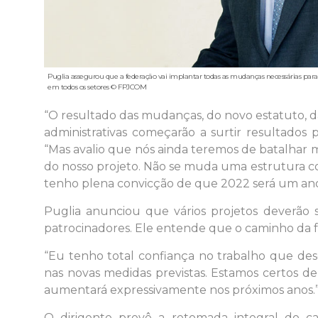
Puglia assegurou que a federação vai implantar todas as mudanças necessárias para
em todos os setores © FPJCOM
“O resultado das mudanças, do novo estatuto, da
administrativas começarão a surtir resultados 
“Mas avalio que nós ainda teremos de batalhar m
do nosso projeto. Não se muda uma estrutura c
tenho plena convicção de que 2022 será um ano
Puglia anunciou que vários projetos deverão 
patrocinadores. Ele entende que o caminho da 
“Eu tenho total confiança no trabalho que des
nas novas medidas previstas. Estamos certos de
aumentará expressivamente nos próximos anos.
O dirigente prevê a retomada integral do c