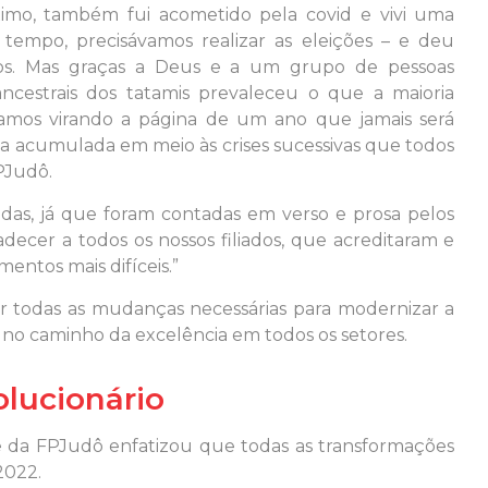
imo, também fui acometido pela covid e vivi uma
tempo, precisávamos realizar as eleições – e deu
os. Mas graças a Deus e a um grupo de pessoas
cestrais dos tatamis prevaleceu o que a maioria
tamos virando a página de um ano que jamais será
cia acumulada em meio às crises sucessivas que todos
PJudô.
tidas, já que foram contadas em verso e prosa pelos
ecer a todos os nossos filiados, que acreditaram e
ntos mais difíceis.”
r todas as mudanças necessárias para modernizar a
a no caminho da excelência em todos os setores.
olucionário
e da FPJudô enfatizou que todas as transformações
2022.