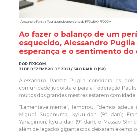
Alessandro Panitiz Puglia, presidente eleito da FPJudô © FPJCOM
Ao fazer o balanço de um perí
esquecido, Alessandro Puglia
esperança e o sentimento do
POR FPJCOM
31 DE DEZEMBRO DE 2021 / SÃO PAULO (SP)
Alessandro Panitiz Puglia considera os doi
comunidade judoísta e para a Federação Paulist
muitos dos grandes mestres estarem com idade 
“Lamentavelmente”, lembrou, “demos adeus 
Miguel Suganuma, kyuu-dan (9º dan); Franc
Yanagimori, kyuu-dan (9º dan); e Massao Shinoh
além de legados gigantescos, deixaram exemplos