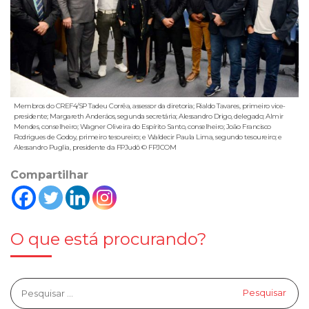
Membros do CREF4/SP Tadeu Corrêa, assessor da diretoria; Rialdo Tavares, primeiro vice-
presidente; Margareth Anderáos, segunda secretária; Alessandro Drigo, delegado; Almir
Mendes, conselheiro; Wagner Oliveira do Espírito Santo, conselheiro; João Francisco
Rodrigues de Godoy, primeiro tesoureiro; e Waldecir Paula Lima, segundo tesoureiro; e
Alessandro Puglia, presidente da FPJudô © FPJCOM
Compartilhar
O que está procurando?