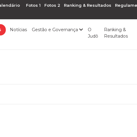
alendário
Fotos 1
Fotos 2
Ranking & Resultados
Regulame
s
Notícias
Gestão e Governança
O
Ranking &
Judô
Resultados