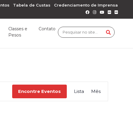
ntos
Tabela de Custas
Credenciamento de Imprensa
Classes e
Contato
Pesos
Navegaçã
Encontre Eventos
Lista
Mês
do
visual
Evento