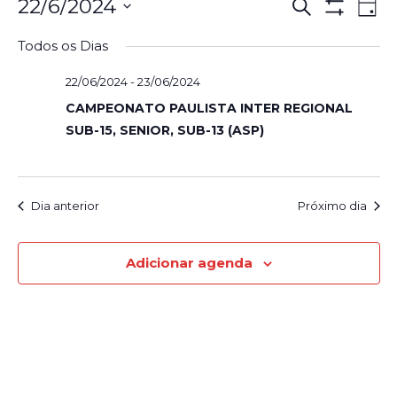
Pesqui
Na
22/6/2024
Procurar
Dia
eventos
Show
d
Selecione
e
Filters
Todos os Dias
a
vi
navega
data.
22/06/2024
-
23/06/2024
Ev
de
CAMPEONATO PAULISTA INTER REGIONAL
SUB-15, SENIOR, SUB-13 (ASP)
visuais
de
Evento
Dia anterior
Próximo dia
Adicionar agenda