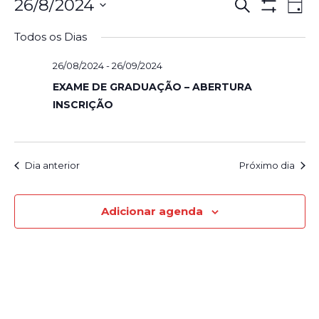
Pesqui
Na
26/8/2024
Procurar
Dia
eventos
Show
d
Selecione
e
Filters
Todos os Dias
a
vi
navega
data.
26/08/2024
-
26/09/2024
Ev
de
EXAME DE GRADUAÇÃO – ABERTURA
INSCRIÇÃO
visuais
de
Evento
Dia anterior
Próximo dia
Adicionar agenda