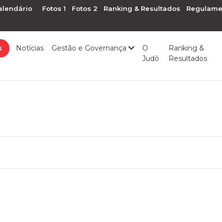
alendário
Fotos 1
Fotos 2
Ranking & Resultados
Regulame
s
Notícias
Gestão e Governança
O
Ranking &
Judô
Resultados