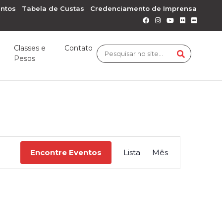
ntos
Tabela de Custas
Credenciamento de Imprensa
Classes e
Contato
Pesos
Navegaçã
Encontre Eventos
Lista
Mês
do
visual
Evento