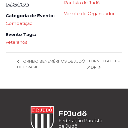
Paulista de Judô
15/06/2024
Ver site do Organizador
Categoria de Evento:
Competição
Evento Tags:
veteranos
TORNEIO A.C.J. –
TORNEIO BENEMÉRITOS DE JUDÔ
DO BRASIL
15ª DR
FPJudô
Federação Paulista
de Judô