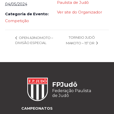
Paulista de Judô
04/05/2024
Ver site do Organizador
Categoria de Evento:
Competição
TORNEIO JUDÔ
OPEN AJINOMOTO –
DIVISÃO ESPECIAL
MAKOTO – 15ª DR
FPJudô
Federação Paulista
de Judô
CAMPEONATOS