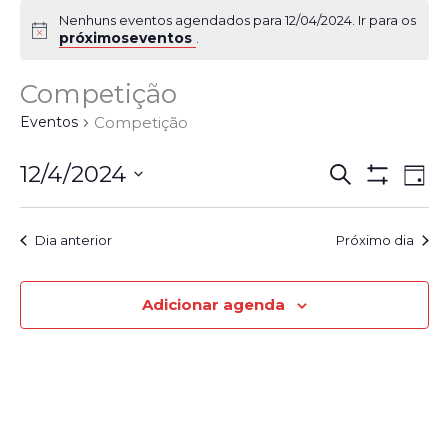
Nenhuns eventos agendados para 12/04/2024. Ir para os
próximoseventos
.
Competição
Eventos
Competição
Pesqui
Na
12/4/2024
Procurar
Dia
eventos
Show
d
Selecione
e
Filters
a
vi
Dia anterior
Próximo dia
navega
data.
Ev
de
Adicionar agenda
visuais
de
Evento