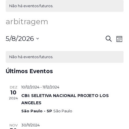
Não há eventos futuros.
arbitragem
Pesq
Na
5/8/2026
Procurar
Mês
eventos
d
Selecione
e
a
vi
Não há eventos futuros.
nave
data.
Ev
de
Últimos Eventos
visua
10/12/2024
-
11/12/2024
DEZ
de
10
CBI: SELETIVA NACIONAL PROJETO LOS
2024
Even
ANGELES
São Paulo - SP
São Paulo
30/11/2024
NOV