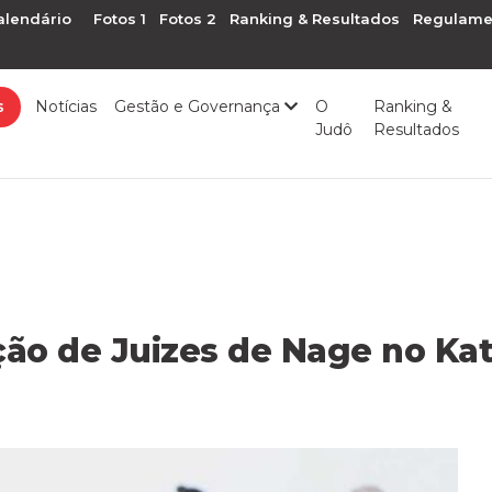
alendário
Fotos 1
Fotos 2
Ranking & Resultados
Regulame
s
Notícias
Gestão e Governança
O
Ranking &
Judô
Resultados
ão de Juizes de Nage no Ka