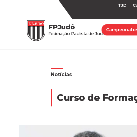
TJD
C
FPJudô
Campeonato
Federação Paulista de Judô
Notícias
Curso de Formaç