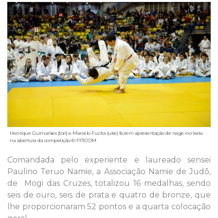
Henrique Guimarães (tori) e Marcelo Fuzita (uke) fazem apresentação de nage-no-kata
na abertura da competição © FPJCOM
Comandada pelo experiente e laureado sensei
Paulino Teruo Namie, a Associação Namie de Judô,
de Mogi das Cruzes, totalizou 16 medalhas, sendo
seis de ouro, seis de prata e quatro de bronze, que
lhe proporcionaram 52 pontos e a quarta colocação