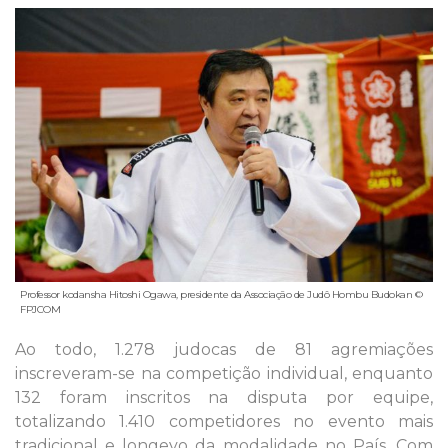
Professor kodansha Hitoshi Ogawa, presidente da Associação de Judô Hombu Budokan ©
FPJCOM
Ao todo, 1.278 judocas de 81 agremiações
inscreveram-se na competição individual, enquanto
132 foram inscritos na disputa por equipe,
totalizando 1.410 competidores no evento mais
tradicional e longevo da modalidade no País. Com