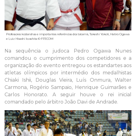
Professores kodanshas e importantes referências dos tatamis, Takeshi Yokoti, Hatiro Ogawa
e Luiz Hisashi Iwashita © FPJCOM
Na sequência o judoca Pedro Ogawa Nunes
comandou o cumprimento dos competidores e a
organização do evento entregou os estandartes aos
atletas olímpicos por intermédio dos medalhistas
Chiaki Ishii, Douglas Vieira, Luís Onmura, Walter
Carmona, Rogério Sampaio, Henrique Guimarães e
Carlos Honorato. A seguir houve o rei inicial
comandado pelo árbitro João Davi de Andrade.