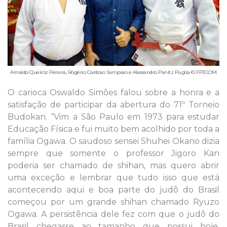
Arnaldo Queiróz Pereira, Rogério Cardoso Sampaio e Alessandro Panitz Puglia © FPJCOM
O carioca Oswaldo Simões falou sobre a honra e a
satisfação de participar da abertura do 71º Torneio
Budokan. “Vim a São Paulo em 1973 para estudar
Educação Física e fui muito bem acolhido por toda a
família Ogawa. O saudoso sensei Shuhei Okano dizia
sempre que somente o professor Jigoro Kan
poderia ser chamado de shihan, mas quero abrir
uma exceção e lembrar que tudo isso que está
acontecendo aqui e boa parte do judô do Brasil
começou por um grande shihan chamado Ryuzo
Ogawa. A persistência dele fez com que o judô do
Brasil chegasse ao tamanho que possui hoje.