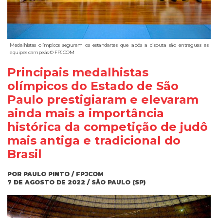
Medalhistas olímpicos seguram os estandartes que após a disputa são entregues as
equipes campeãs © FPJCOM
Principais medalhistas
olímpicos do Estado de São
Paulo prestigiaram e elevaram
ainda mais a importância
histórica da competição de judô
mais antiga e tradicional do
Brasil
POR PAULO PINTO / FPJCOM
7 DE AGOSTO DE 2022 / SÃO PAULO (SP)