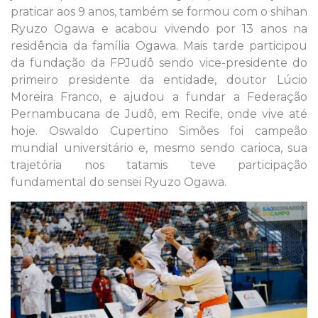
praticar aos 9 anos, também se formou com o shihan
Ryuzo Ogawa e acabou vivendo por 13 anos na
residência da família Ogawa. Mais tarde participou
da fundação da FPJudô sendo vice-presidente do
primeiro presidente da entidade, doutor Lúcio
Moreira Franco, e ajudou a fundar a Federação
Pernambucana de Judô, em Recife, onde vive até
hoje. Oswaldo Cupertino Simões foi campeão
mundial universitário e, mesmo sendo carioca, sua
trajetória nos tatamis teve participação
fundamental do sensei Ryuzo Ogawa.