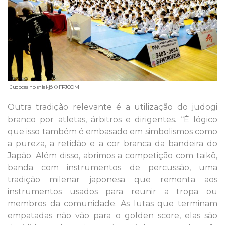
Judocas no shiai-jô © FPJCOM
Outra tradição relevante é a utilização do judogi
branco por atletas, árbitros e dirigentes. “É lógico
que isso também é embasado em simbolismos como
a pureza, a retidão e a cor branca da bandeira do
Japão. Além disso, abrimos a competição com taikô,
banda com instrumentos de percussão, uma
tradição milenar japonesa que remonta aos
instrumentos usados para reunir a tropa ou
membros da comunidade. As lutas que terminam
empatadas não vão para o golden score, elas são