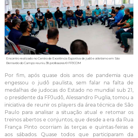
Encontro realizado no Centro de Excelência Esportiva de judô e atletismo em São
Bernardo do Campo reuniu 38 professores © FPJCOM
Por fim, após quase dois anos de pandemia que
engessou o judô paulista, sem falar na falta de
medalhas de judocas do Estado no mundial sub 21,
o presidente da FPJudô, Alessandro Puglia, tomou a
iniciativa de reunir os players da área técnica de São
Paulo para analisar a situação atual e retomar os
treinos abertos e conjuntos, que desde a era da Rua
França Pinto ocorriam às terças e quintas-feiras e
aos sábados. Quase todos que participaram da