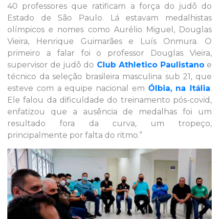
40 professores que ratificam a força do judô do
Estado de São Paulo. Lá estavam medalhistas
olímpicos e nomes como Aurélio Miguel, Douglas
Vieira, Henrique Guimarães e Luís Onmura. O
primeiro a falar foi o professor Douglas Vieira,
supervisor de judô do
Club Athletico Paulistano
e
técnico da seleção brasileira masculina sub 21, que
esteve com a equipe nacional em
Ólbia, na Itália
.
Ele falou da dificuldade do treinamento pós-covid,
enfatizou que a ausência de medalhas foi um
resultado fora da curva, um tropeço,
principalmente por falta do ritmo.”