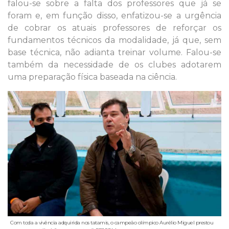
falou-se sobre a falta dos professores que já se
foram e, em função disso, enfatizou-se a urgência
de cobrar os atuais professores de reforçar os
fundamentos técnicos da modalidade, já que, sem
base técnica, não adianta treinar volume. Falou-se
também da necessidade de os clubes adotarem
uma preparação física baseada na ciência.
Com toda a vivência adquirida nos tatamis, o campeão olímpico Aurélio Miguel prestou