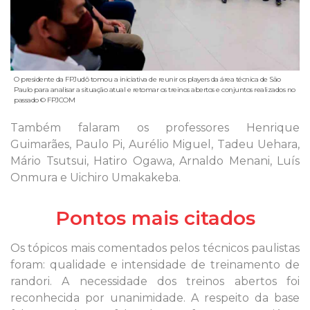
O presidente da FPJudô tomou a iniciativa de reunir os players da área técnica de São
Paulo para analisar a situação atual e retomar os treinos abertos e conjuntos realizados no
passado © FPJCOM
Também falaram os professores Henrique
Guimarães, Paulo Pi, Aurélio Miguel, Tadeu Uehara,
Mário Tsutsui, Hatiro Ogawa, Arnaldo Menani, Luís
Onmura e Uichiro Umakakeba.
Pontos mais citados
Os tópicos mais comentados pelos técnicos paulistas
foram: qualidade e intensidade de treinamento de
randori. A necessidade dos treinos abertos foi
reconhecida por unanimidade. A respeito da base