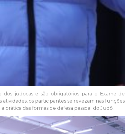
 dos judocas e são obrigatórios para o Exame de
 atividades, os participantes se revezam nas funções
 a prática das formas de defesa pessoal do Judô.