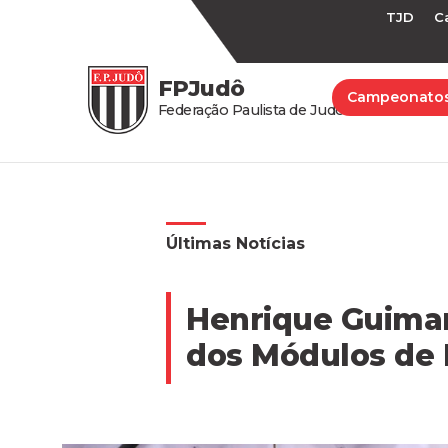
TJD
C
FPJudô
Campeonato
Federação Paulista de Judô
Últimas Notícias
Henrique Guimar
dos Módulos de 