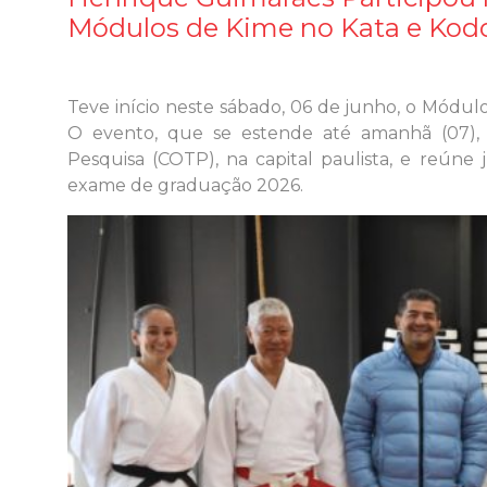
Módulos de Kime no Kata e Kod
Teve início neste sábado, 06 de junho, o Módu
O evento, que se estende até amanhã (07),
Pesquisa (COTP), na capital paulista, e reúne
exame de graduação 2026.