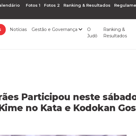
alendário
Fotos 1
Fotos 2
Ranking & Resultados
Regulame
s
Notícias
Gestão e Governança
O
Ranking &
Judô
Resultados
ães Participou neste sábado
Kime no Kata e Kodokan Gos