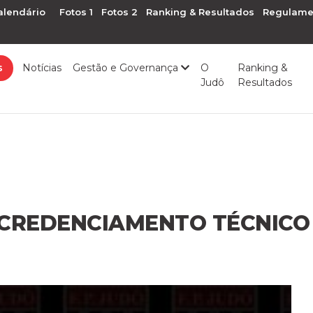
alendário
Fotos 1
Fotos 2
Ranking & Resultados
Regulame
s
Notícias
Gestão e Governança
O
Ranking &
Judô
Resultados
 CREDENCIAMENTO TÉCNICO 