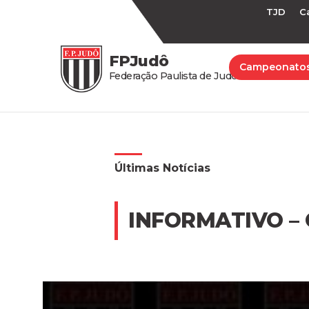
TJD
C
FPJudô
Campeonato
Federação Paulista de Judô
Últimas Notícias
INFORMATIVO –