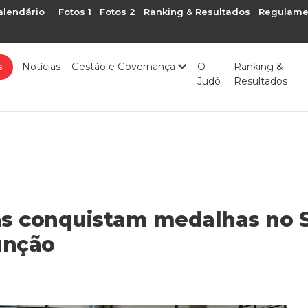
alendário
Fotos 1
Fotos 2
Ranking & Resultados
Regulame
s
Notícias
Gestão e Governança
O
Ranking &
Judô
Resultados
as conquistam medalhas no 
unção