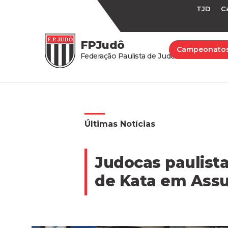
TJD
C
FPJudô
Campeonato
Federação Paulista de Judô
Últimas Notícias
Judocas paulist
de Kata em Ass