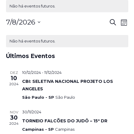
Não há eventos futuros.
Pesq
Na
7/8/2026
Procurar
Mês
eventos
d
Selecione
e
a
vi
Não há eventos futuros.
nave
data.
Ev
de
Últimos Eventos
visua
10/12/2024
-
11/12/2024
DEZ
de
10
CBI: SELETIVA NACIONAL PROJETO LOS
2024
Even
ANGELES
São Paulo - SP
São Paulo
30/11/2024
NOV
30
TORNEIO FALCÕES DO JUDÔ – 15ª DR
2024
Campinas - SP
Campinas