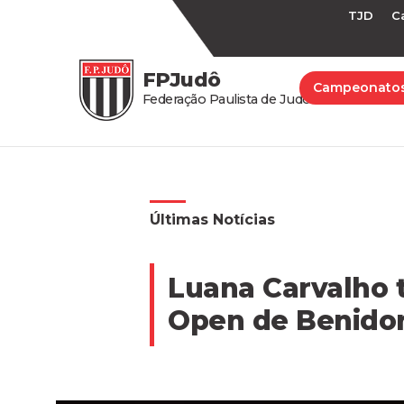
TJD
C
FPJudô
Campeonato
Federação Paulista de Judô
Últimas Notícias
Luana Carvalho 
Open de Benido