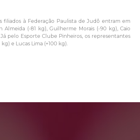
es filiados à Federação Paulista de Judô entram em
Almeida (-81 kg), Guilherme Morais (-90 kg), Caio
Já pelo Esporte Clube Pinheiros, os representantes
 kg) e Lucas Lima (+100 kg).