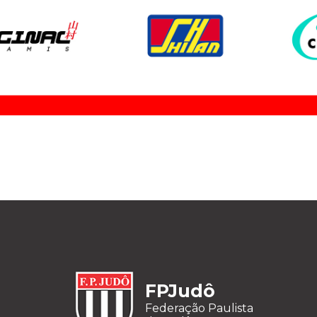
FPJudô
Federação Paulista