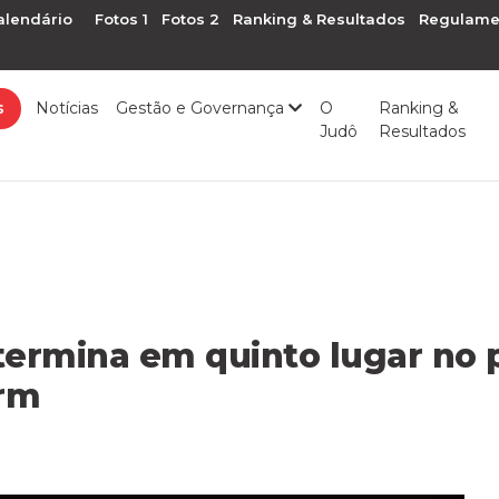
alendário
Fotos 1
Fotos 2
Ranking & Resultados
Regulame
s
Notícias
Gestão e Governança
O
Ranking &
Judô
Resultados
termina em quinto lugar no p
rm