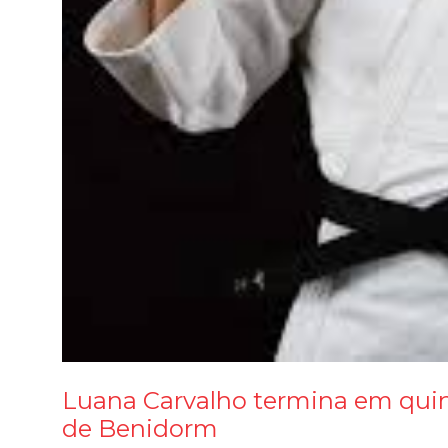
Luana Carvalho termina em quin
de Benidorm