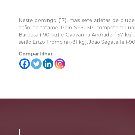
Neste domingo (17), mais sete atletas de club
ação no tatame. Pelo SESI-SP, competem Luan 
Barbosa (-90 kg) e Gyovanna Andrade (-57 kg). 
serão Enzo Trombini (-81 kg), João Segatelle (-90
Compartilhar