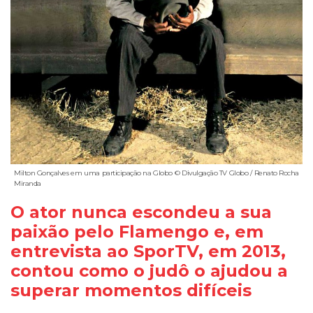
Milton Gonçalves em uma participação na Globo © Divulgação TV Globo / Renato Rocha
Miranda
O ator nunca escondeu a sua
paixão pelo Flamengo e, em
entrevista ao SporTV, em 2013,
contou como o judô o ajudou a
superar momentos difíceis