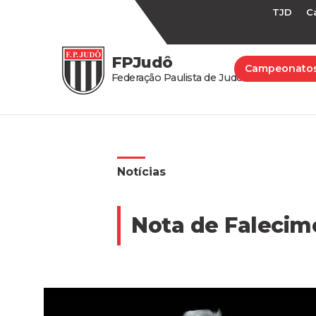
TJD
C
FPJudô
Campeonato
Federação Paulista de Judô
Notícias
Nota de Falecim