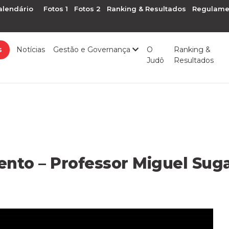
alendário
Fotos 1
Fotos 2
Ranking & Resultados
Regulame
s
Notícias
Gestão e Governança
O
Ranking &
Judô
Resultados
ento – Professor Miguel Su