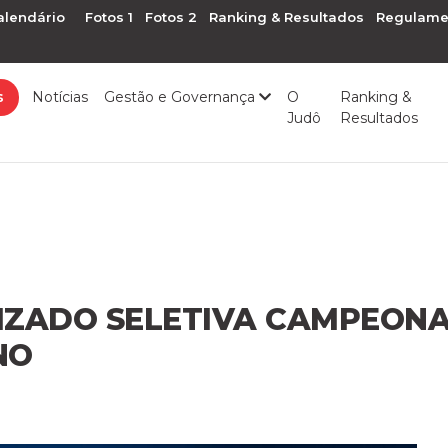
alendário
Fotos 1
Fotos 2
Ranking & Resultados
Regulame
s
Notícias
Gestão e Governança
O
Ranking &
Judô
Resultados
IZADO SELETIVA CAMPEONA
NO