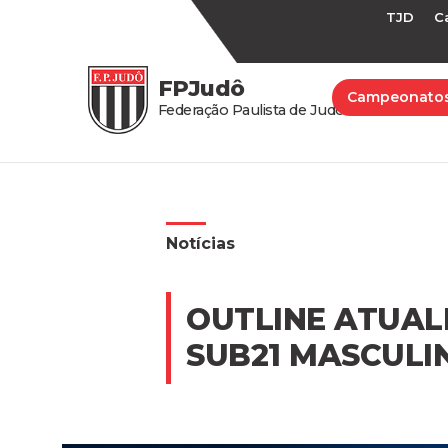
TJD
C
FPJudô
Campeonato
Federação Paulista de Judô
Notícias
OUTLINE ATUAL
SUB21 MASCULI