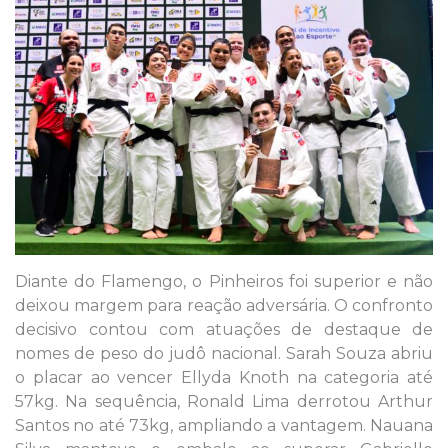
Diante do Flamengo, o Pinheiros foi superior e não
deixou margem para reação adversária. O confronto
decisivo contou com atuações de destaque de
nomes de peso do judô nacional. Sarah Souza abriu
o placar ao vencer Ellyda Knoth na categoria até
57kg. Na sequência, Ronald Lima derrotou Arthur
Santos no até 73kg, ampliando a vantagem. Nauana