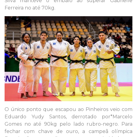
Silva manteve o embalo ao superar Gabrielle
Ferreira no até 70kg.
O único ponto que escapou ao Pinheiros veio com
Eduardo Yudy Santos, derrotado por*Marcelo
Gomes no até 90kg pelo lado rubro-negro. Para
fechar com chave de ouro, a campeã olímpica