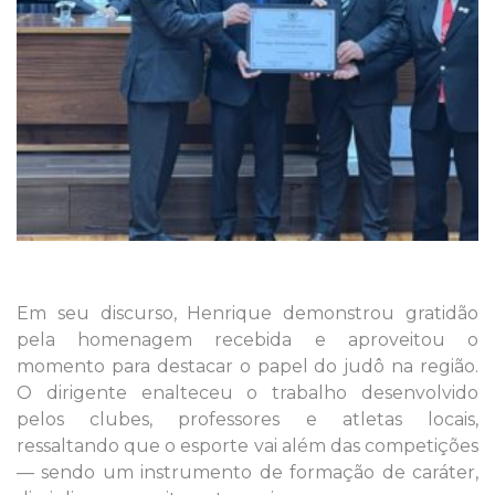
Em seu discurso, Henrique demonstrou gratidão
pela homenagem recebida e aproveitou o
momento para destacar o papel do judô na região.
O dirigente enalteceu o trabalho desenvolvido
pelos clubes, professores e atletas locais,
ressaltando que o esporte vai além das competições
— sendo um instrumento de formação de caráter,