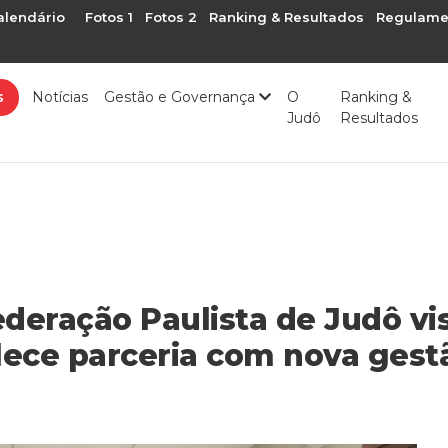
alendário
Fotos 1
Fotos 2
Ranking & Resultados
Regulame
s
Notícias
Gestão e Governança
O
Ranking &
Judô
Resultados
deração Paulista de Judô vis
lece parceria com nova gest