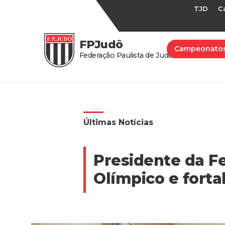
TJD
C
FPJudô
Campeonato
Federação Paulista de Judô
Últimas Notícias
Presidente da Fe
Olímpico e forta