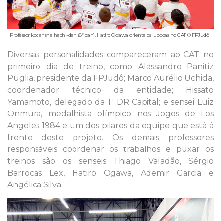
Professor kodansha hachi-dan (8º dan), Hatiro Ogawa orienta os judocas no CAT © FPJudô
Diversas personalidades compareceram ao CAT no
primeiro dia de treino, como Alessandro Panitiz
Puglia, presidente da FPJudô; Marco Aurélio Uchida,
coordenador técnico da entidade; Hissato
Yamamoto, delegado da 1ª DR Capital; e sensei Luiz
Onmura, medalhista olímpico nos Jogos de Los
Angeles 1984 e um dos pilares da equipe que está à
frente deste projeto. Os demais professores
responsáveis coordenar os trabalhos e puxar os
treinos são os senseis Thiago Valadão, Sérgio
Barrocas Lex, Hatiro Ogawa, Ademir Garcia e
Angélica Silva.