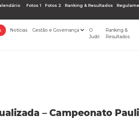
alendário
Fotos 1
Fotos 2
Ranking & Resultados
Regulame
s
Notícias
Gestão e Governança
O
Ranking &
Judô
Resultados
alizada – Campeonato Paulis