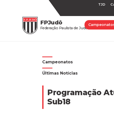
TJD
C
FPJudô
Campeonato
Federação Paulista de Judô
Campeonatos
Últimas Notícias
Programação Atu
Sub18