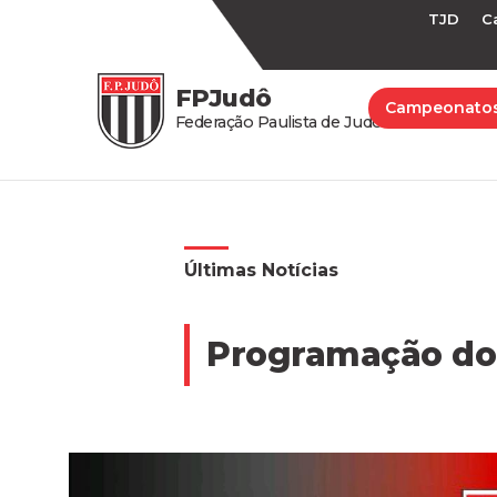
TJD
C
FPJudô
Campeonato
Federação Paulista de Judô
Últimas Notícias
Programação do