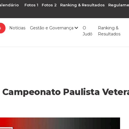
alendário
Fotos 1
Fotos 2
Ranking & Resultados
Regulame
s
Notícias
Gestão e Governança
O
Ranking &
Judô
Resultados
 Campeonato Paulista Veter