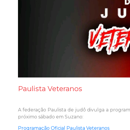
Paulista Veteranos
A federação Paulista de judô divulga a program
próximo sábado em Suzano:
Programação Oficial Paulista Veteranos