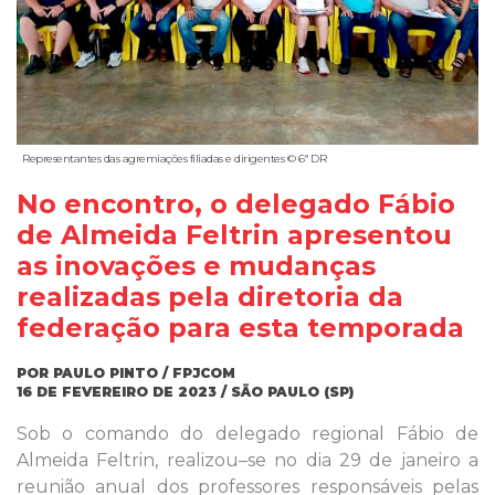
Representantes das agremiações filiadas e dirigentes © 6ª DR
No encontro, o delegado Fábio
de Almeida Feltrin apresentou
as inovações e mudanças
realizadas pela diretoria da
federação para esta temporada
POR PAULO PINTO / FPJCOM
16 DE FEVEREIRO DE 2023 / SÃO PAULO (SP)
Sob o comando do delegado regional Fábio de
Almeida Feltrin, realizou–se no dia 29 de janeiro a
reunião anual dos professores responsáveis pelas