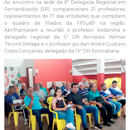
Ao encontro na sede da 6ª Delegacia Regional em
Fernandópolis (SP) compareceram 21 professores,
representantes de 17 das entidades que compõem
o quadro de filiados da FPJudô na região.
Abrilhantaram a reunião o professor kodansha e
delegado regional da 5ª DR Noroeste Wilmar
Terumi Shiraga e o professor go-dan André Gustavo
Costa Gonçalves, delegado da 13ª DR Sorocabana.