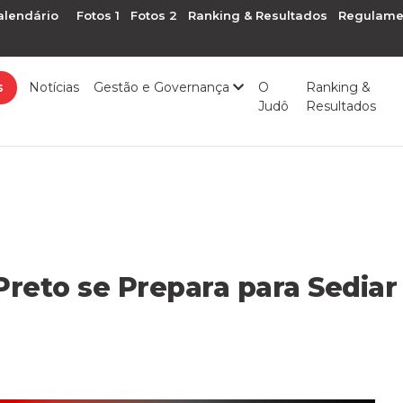
alendário
Fotos 1
Fotos 2
Ranking & Resultados
Regulame
s
Notícias
Gestão e Governança
O
Ranking &
Judô
Resultados
 Preto se Prepara para Sedi