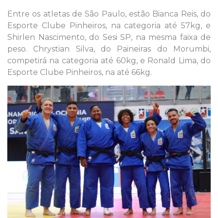
Entre os atletas de São Paulo, estão Bianca Reis, do
Esporte Clube Pinheiros, na categoria até 57kg, e
Shirlen Nascimento, do Sesi SP, na mesma faixa de
peso. Chrystian Silva, do Paineiras do Morumbi,
competirá na categoria até 60kg, e Ronald Lima, do
Esporte Clube Pinheiros, na até 66kg.