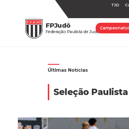
TJD
C
FPJudô
Campeonato
Federação Paulista de Judô
Últimas Notícias
Seleção Paulista