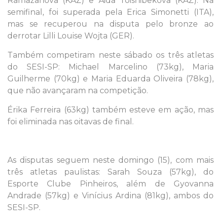
Ramazanova (KAZ) e Aida Toishibekova (KAZ). Na
semifinal, foi superada pela Erica Simonetti (ITA),
mas se recuperou na disputa pelo bronze ao
derrotar Lilli Louise Wojta (GER).
Também competiram neste sábado os três atletas
do SESI-SP: Michael Marcelino (73kg), Maria
Guilherme (70kg) e Maria Eduarda Oliveira (78kg),
que não avançaram na competição.
Érika Ferreira (63kg) também esteve em ação, mas
foi eliminada nas oitavas de final.
As disputas seguem neste domingo (15), com mais
três atletas paulistas: Sarah Souza (57kg), do
Esporte Clube Pinheiros, além de Gyovanna
Andrade (57kg) e Vinícius Ardina (81kg), ambos do
SESI-SP.