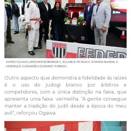
HATIRO OGAWA ,iRISOMAR fERNANDES , SOLANGE PESSOA E JOSMAR AMARAL E
HENRIQUE GUIMARÃES DURANTE TORNEIO .
Outro aspecto que demonstra a fidelidade às raízes
é o uso do judogi branco por árbitros e
competidores, com a única distinção na faixa, que
apresenta uma faixa vermelha. “A gente consegue
manter a tradição do judô desde a época do meu
avô”, reforçou Ogawa.