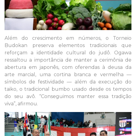
Além do crescimento em números, o Torneio
Budokan preserva elementos tradicionais que
reforçam a identidade cultural do judô. Ogawa
ressaltou a importância de manter a cerimônia de
abertura em japonês, com oferendas à deusa da
arte marcial, uma cortina branca e vermelha —
símbolos de festividade — além da execução do
taiko, o tradicional bumbo usado desde os tempos
do seu avô. “Conseguimos manter essa tradição
viva”, afirmou.