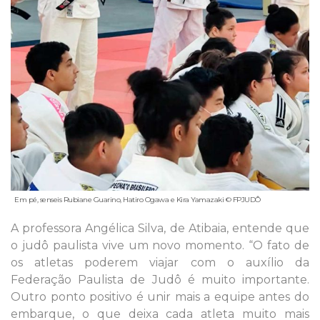
Em pé, senseis Rubiane Guarino, Hatiro Ogawa e Kira Yamazaki © FPJUDÔ
A professora Angélica Silva, de Atibaia, entende que
o judô paulista vive um novo momento. “O fato de
os atletas poderem viajar com o auxílio da
Federação Paulista de Judô é muito importante.
Outro ponto positivo é unir mais a equipe antes do
embarque, o que deixa cada atleta muito mais