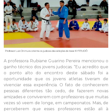
Professor Luís Onmura orienta os judocas das seleções de base © FPJUDÔ
A professora Rubiane Guarino Pereira mencionou o
ganho técnico dos jovens judocas. “Eu acredito que
o ponto alto do encontro deste sábado foi a
oportunidade que os jovens atletas tiveram de
vivenciar essa experiência. O fato de conhecerem
pessoas diferentes tão cedo, de fazerem novas
amizades e conviverem com professores que muitas
vezes só veem de longe, em campeonatos. Mais, de
perceberem que esses professores estão ali à