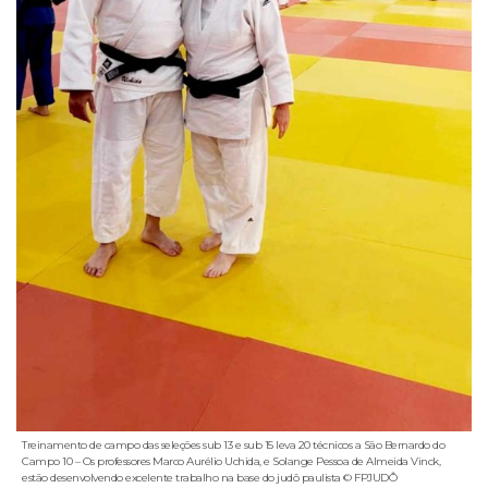
Treinamento de campo das seleções sub 13 e sub 15 leva 20 técnicos a São Bernardo do
Campo 10 – Os professores Marco Aurélio Uchida, e Solange Pessoa de Almeida Vinck,
estão desenvolvendo excelente trabalho na base do judô paulista © FPJUDÔ