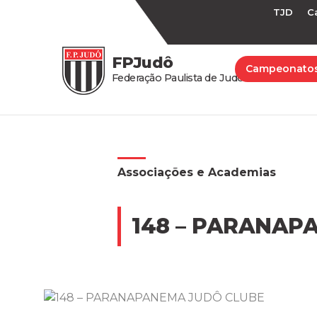
TJD
C
FPJudô
Campeonato
Federação Paulista de Judô
Associações e Academias
148 – PARANAP