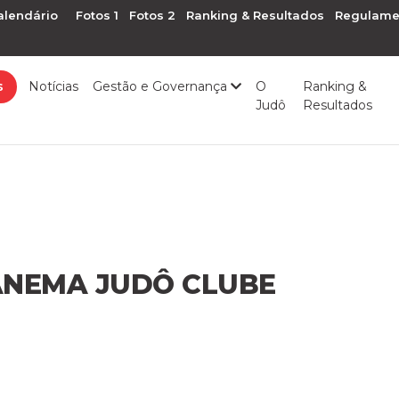
alendário
Fotos 1
Fotos 2
Ranking & Resultados
Regulame
s
Notícias
Gestão e Governança
O
Ranking &
Judô
Resultados
ANEMA JUDÔ CLUBE