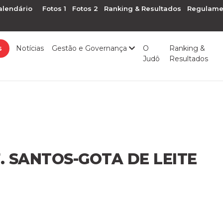
alendário
Fotos 1
Fotos 2
Ranking & Resultados
Regulame
s
Notícias
Gestão e Governança
O
Ranking &
Judô
Resultados
NF. SANTOS-GOTA DE LEITE