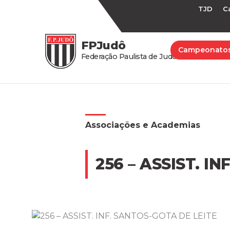
TJD
C
FPJudô
Campeonato
Federação Paulista de Judô
Associações e Academias
256 – ASSIST. I