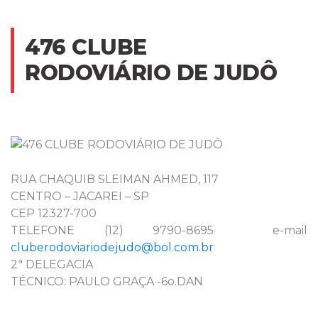
476 CLUBE
RODOVIÁRIO DE JUDÔ
RUA CHAQUIB SLEIMAN AHMED, 117
CENTRO – JACAREI – SP
CEP 12327-700
TELEFONE (12) 9790-8695 e-mail
cluberodoviariodejudo@bol.com.br
2ª DELEGACIA
TÉCNICO: PAULO GRAÇA -6o.DAN