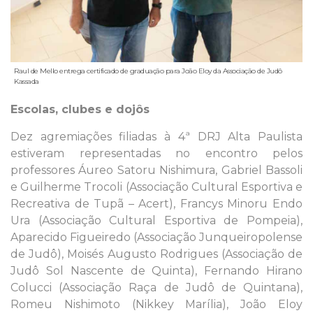
Raul de Mello entrega certificado de graduação para João Eloy da Associação de Judô
Kassada
Escolas, clubes e dojôs
Dez agremiações filiadas à 4ª DRJ Alta Paulista
estiveram representadas no encontro pelos
professores Áureo Satoru Nishimura, Gabriel Bassoli
e Guilherme Trocoli (Associação Cultural Esportiva e
Recreativa de Tupã – Acert), Francys Minoru Endo
Ura (Associação Cultural Esportiva de Pompeia),
Aparecido Figueiredo (Associação Junqueiropolense
de Judô), Moisés Augusto Rodrigues (Associação de
Judô Sol Nascente de Quinta), Fernando Hirano
Colucci (Associação Raça de Judô de Quintana),
Romeu Nishimoto (Nikkey Marília), João Eloy