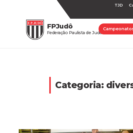
TJD
C
FPJudô
Campeonato
Federação Paulista de Judô
Categoria:
diver