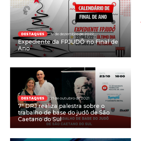
19 de dezembro de 2022
DESTAQUES
Expediente da FPJUDÔ no Final de
Ano
21 de outubro de 2021
DESTAQUES
7ª DRJ realiza palestra sobre o
trabalho de base do judô de São
Caetano do Sul