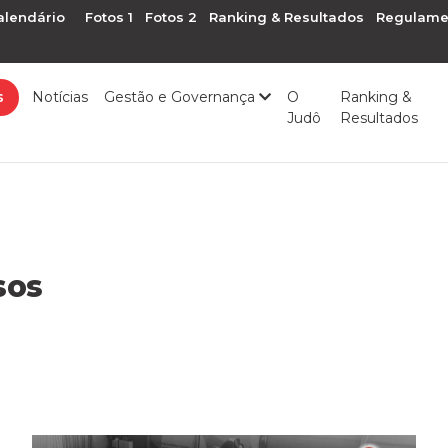
alendário
Fotos 1
Fotos 2
Ranking & Resultados
Regulame
s
Notícias
Gestão e Governança
O
Ranking &
Judô
Resultados
sos