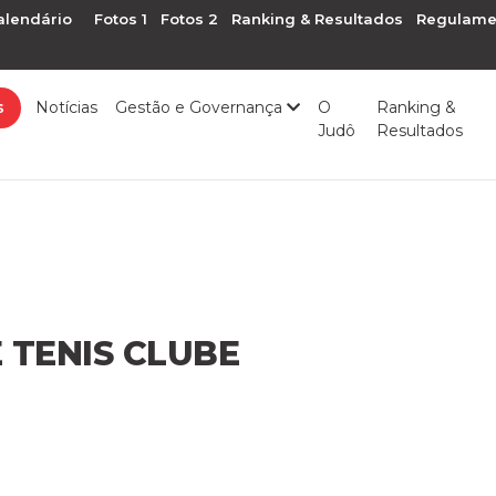
alendário
Fotos 1
Fotos 2
Ranking & Resultados
Regulame
s
Notícias
Gestão e Governança
O
Ranking &
Judô
Resultados
 TENIS CLUBE