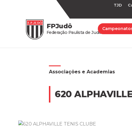
TJD
C
FPJudô
Campeonato
Federação Paulista de Judô
Associações e Academias
620 ALPHAVILLE