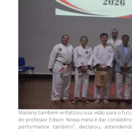
​Mariano também enfatizou sua visão para o fut
do professor Edson. Nossa meta é dar consistên
performance também”, declarou, estendendo