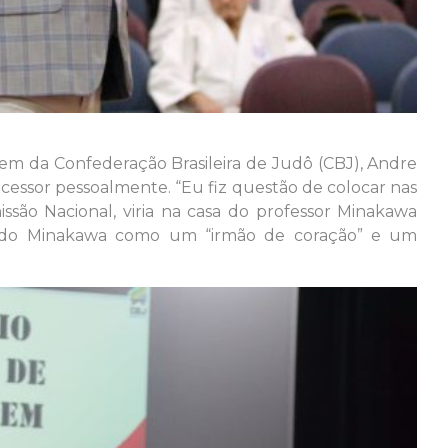
em da Confederação Brasileira de Judô (CBJ), Andre
essor pessoalmente. “Eu fiz questão de colocar nas
são Nacional, viria na casa do professor Minakawa
icando Minakawa como um “irmão de coração” e um