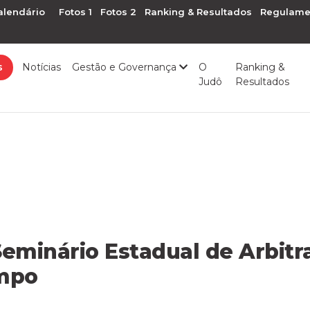
alendário
Fotos 1
Fotos 2
Ranking & Resultados
Regulame
s
Notícias
Gestão e Governança
O
Ranking &
Judô
Resultados
Seminário Estadual de Arbi
mpo