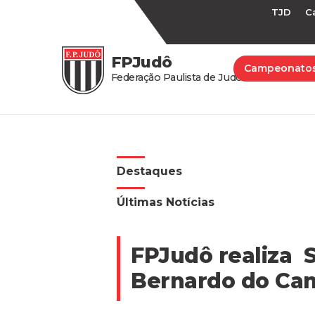
TJD
C
FPJudô
Campeonato
Federação Paulista de Judô
Destaques
Últimas Notícias
FPJudô realiza 
Bernardo do Ca