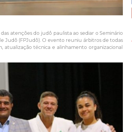
 das atenções do judô paulista ao sediar o Seminário
e Judô (FPJudô). O evento reuniu árbitros de todas
, atualização técnica e alinhamento organizacional