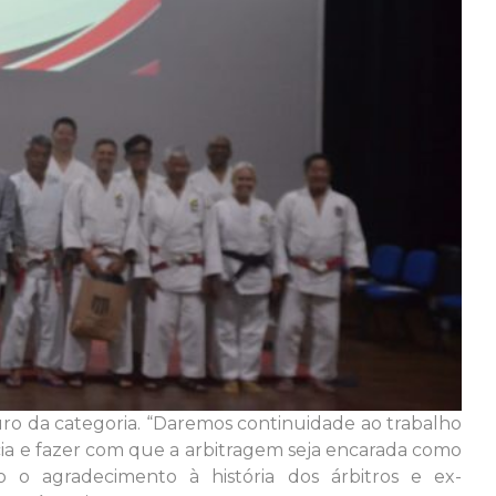
uro da categoria. “Daremos continuidade ao trabalho
cia e fazer com que a arbitragem seja encarada como
 o agradecimento à história dos árbitros e ex-