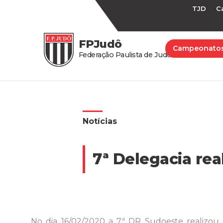
TJD
C
FPJudô
Campeonato
Federação Paulista de Judô
Notícias
7ª Delegacia rea
No dia 16/02/2020 a 7ª DR Sudoeste realizou 