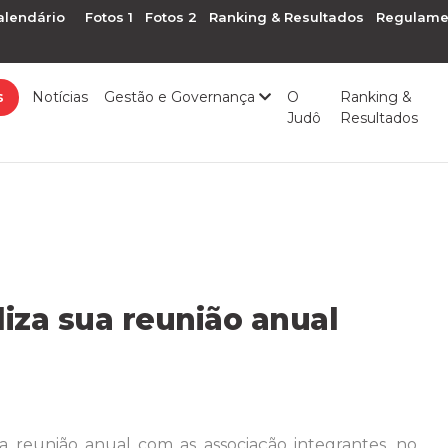
alendário
Fotos 1
Fotos 2
Ranking & Resultados
Regulame
s
Notícias
Gestão e Governança
O
Ranking &
Judô
Resultados
liza sua reunião anual
a reunião anual com as associação integrantes, no