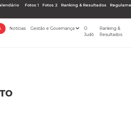
alendário
Fotos 1
Fotos 2
Ranking & Resultados
Regulame
s
Notícias
Gestão e Governança
O
Ranking &
Judô
Resultados
OTO