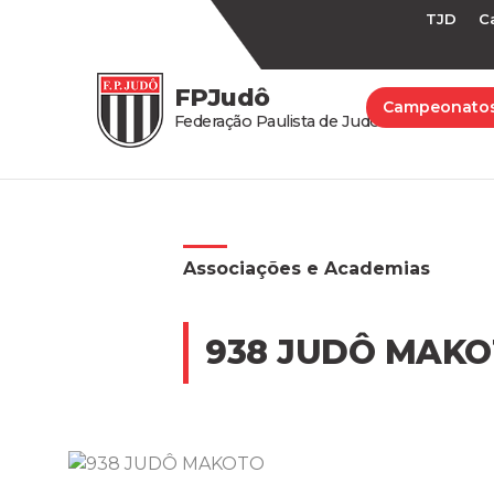
TJD
C
FPJudô
Campeonato
Federação Paulista de Judô
Associações e Academias
938 JUDÔ MAK