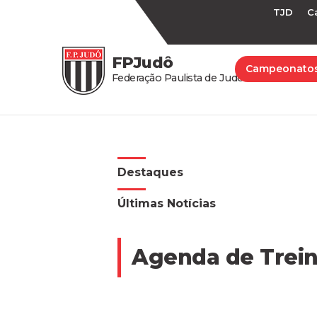
TJD
C
FPJudô
Campeonato
Federação Paulista de Judô
Destaques
Últimas Notícias
Agenda de Trein