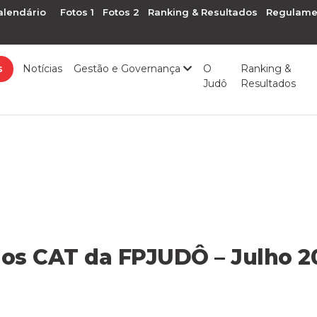
alendário
Fotos 1
Fotos 2
Ranking & Resultados
Regulame
s
Notícias
Gestão e Governança
O
Ranking &
Judô
Resultados
os CAT da FPJUDÔ – Julho 2