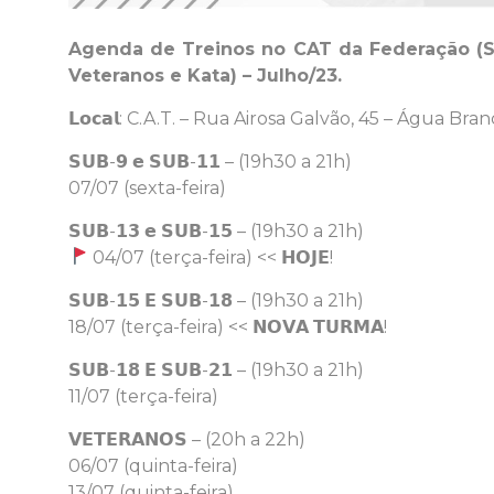
Agenda de Treinos no CAT da Federação (Sub
Veteranos e Kata) – Julho/23.
𝗟𝗼𝗰𝗮𝗹: C.A.T. – Rua Airosa Galvão, 45 – Água Br
𝗦𝗨𝗕-𝟵 𝗲 𝗦𝗨𝗕-𝟭𝟭 – (19h30 a 21h)
07/07 (sexta-feira)
𝗦𝗨𝗕-𝟭𝟯 𝗲 𝗦𝗨𝗕-𝟭𝟱 – (19h30 a 21h)
04/07 (terça-feira) << 𝗛𝗢𝗝𝗘!
𝗦𝗨𝗕-𝟭𝟱 𝗘 𝗦𝗨𝗕-𝟭𝟴 – (19h30 a 21h)
18/07 (terça-feira) << 𝗡𝗢𝗩𝗔 𝗧𝗨𝗥𝗠𝗔!
𝗦𝗨𝗕-𝟭𝟴 𝗘 𝗦𝗨𝗕-𝟮𝟭 – (19h30 a 21h)
11/07 (terça-feira)
𝗩𝗘𝗧𝗘𝗥𝗔𝗡𝗢𝗦 – (20h a 22h)
06/07 (quinta-feira)
13/07 (quinta-feira)