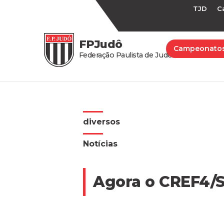
TJD
C
FPJudô
Campeonato
Federação Paulista de Judô
diversos
Notícias
Agora o CREF4/