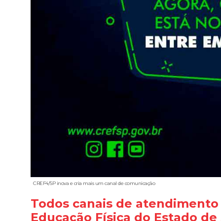
CREF4/SP inova e cria mais um canal de comunicação
Todos canais de atendimento
Educação Física do Estado de