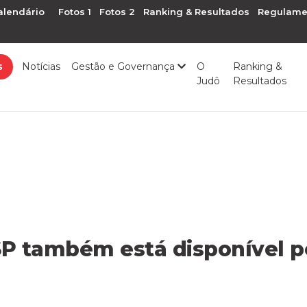
alendário
Fotos 1
Fotos 2
Ranking & Resultados
Regulame
s
Notícias
Gestão e Governança
O
Ranking &
Judô
Resultados
SP também está disponível 