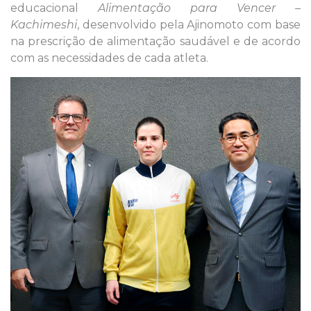
educacional
Alimentação para Vencer –
Kachimeshi
, desenvolvido pela Ajinomoto com base
na prescrição de alimentação saudável e de acordo
com as necessidades de cada atleta.