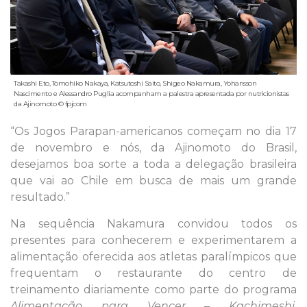
Takashi Eto, Tomohiko Nakaya, Katsutoshi Saito, Shigeo Nakamura, Yohansson
Nascimento e Alessandro Puglia acompanham a palestra apresentada por nutricionistas
da Ajinomoto © fpjcom
“Os Jogos Parapan-americanos começam no dia 17
de novembro e nós, da Ajinomoto do Brasil,
desejamos boa sorte a toda a delegação brasileira
que vai ao Chile em busca de mais um grande
resultado.”
Na sequência Nakamura convidou todos os
presentes para conhecerem e experimentarem a
alimentação oferecida aos atletas paralímpicos que
frequentam o restaurante do centro de
treinamento diariamente como parte do programa
Alimentação para Vencer – Kachimeshi
,