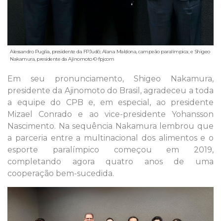
Alessandro Puglia, presidente da FPJudô; Alana Maldona, campeão paralímpica; e Shigeo
Nakamura, presidente da Ajinomoto © fpjcom
Em seu pronunciamento, Shigeo Nakamura,
presidente da Ajinomoto do Brasil, agradeceu a toda
a equipe do CPB e, em especial, ao presidente
Mizael Conrado e ao vice-presidente Yohansson
Nascimento. Na sequência Nakamura lembrou que
a parceria entre a multinacional dos alimentos e o
esporte paralímpico começou em 2019,
completando agora quatro anos de uma
cooperação bem-sucedida.