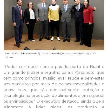
Executivos e colaboradores da Ajinomoto com o dirigente e a medalhista do judô ©
fpjcom
“Poder contribuir com o paradesporto do Brasil é
um grande prazer e orgulho para a Ajinomoto, que
tem como principal missão levar saúde e bem-estar
aos brasileiros por meio de nossas especialidades e
know how, que são principalmente nutrição e
tecnologia na produção de alimentos e em especial
os aminoácidos.” O executivo destacou ainda que a
Ajinomoto é líder global na produção e